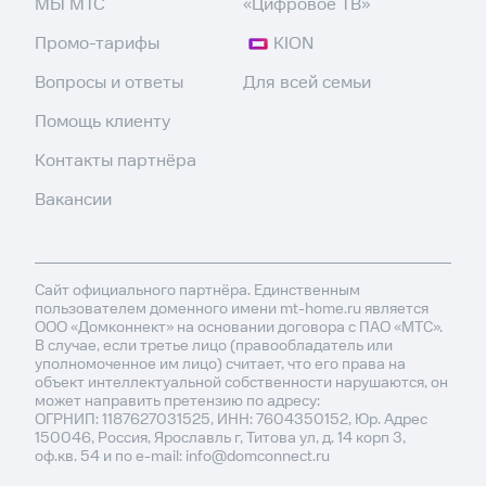
МЫ МТС
«Цифровое ТВ»
Промо-тарифы
KION
Вопросы и ответы
Для всей семьи
Помощь клиенту
Контакты партнёра
Вакансии
Сайт официального партнёра. Единственным
пользователем доменного имени mt-home.ru является
ООО «Домконнект» на основании договора с ПАО «МТС».
В случае, если третье лицо (правообладатель или
уполномоченное им лицо) считает, что его права на
объект интеллектуальной собственности нарушаются, он
может направить претензию по адресу:
ОГРНИП: 1187627031525, ИНН: 7604350152, Юр. Адрес
150046, Россия, Ярославль г, Титова ул, д. 14 корп 3,
оф.кв. 54 и по e-mail: info@domconnect.ru