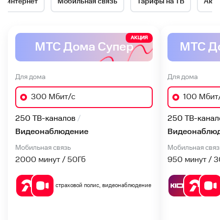
й интернет
Мобильная связь
Тарифы на ТВ
Акц
№1
в
АКЦИЯ
МТС Дома Супер
МТС Д
Опочке
Для дома
Для дома
300 Мбит/с
100 Мбит
250 ТВ-каналов
250 ТВ-канал
Видеонаблюдение
Видеонаблю
Мобильная связь
Мобильная связ
2000 минут / 50
Гб
950 минут / 3
страховой полис, видеонаблюдение