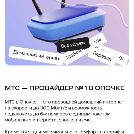
Мобильная связь
Все услуги
Домашнее ТВ
Домашний интернет
Переезд
МТС — ПРОВАЙДЕР № 1 В ОПОЧКЕ
МТС в Опочке — это проводной домашний интернет
на скорости до 300 Мбит/с и возможность
подключить до 6‑х номеров с единым пакетом
мобильного интернета, звонков и смс.
Кроме того, для максимального комфорта в тарифы