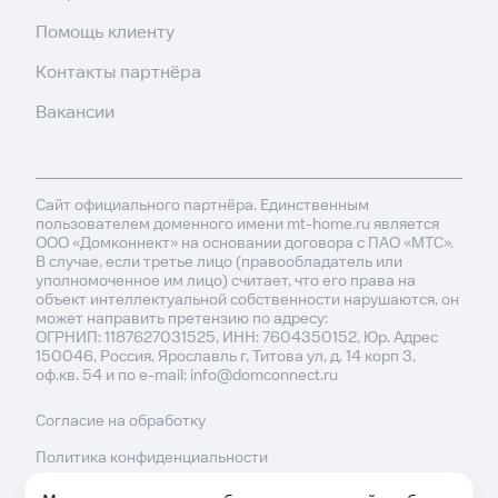
Помощь клиенту
Контакты партнёра
Вакансии
Сайт официального партнёра. Единственным
пользователем доменного имени mt-home.ru является
ООО «Домконнект» на основании договора с ПАО «МТС».
В случае, если третье лицо (правообладатель или
уполномоченное им лицо) считает, что его права на
объект интеллектуальной собственности нарушаются, он
может направить претензию по адресу:
ОГРНИП: 1187627031525, ИНН: 7604350152, Юр. Адрес
150046, Россия, Ярославль г, Титова ул, д. 14 корп 3,
оф.кв. 54 и по e-mail: info@domconnect.ru
Согласие на обработку
Политика конфиденциальности
Политика обработки cookies