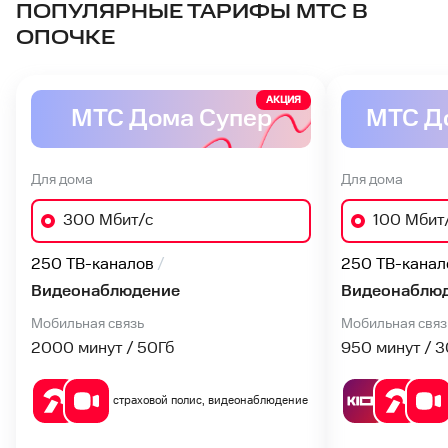
ПОПУЛЯРНЫЕ ТАРИФЫ МТС В
ОПОЧКЕ
АКЦИЯ
МТС Дома Супер
МТС Д
Для дома
Для дома
300 Мбит/с
100 Мбит
250 ТВ-каналов
250 ТВ-канал
Видеонаблюдение
Видеонаблю
Мобильная связь
Мобильная связ
2000 минут / 50
Гб
950 минут / 3
страховой полис, видеонаблюдение