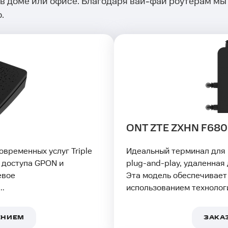
 в доме или офисе. Благодаря вай-фай роутерам мы
.
ONT ZTE ZXHN F680
временных услуг Triple
Идеальный терминал для
 доступа GPON и
plug-and-play, удаленная
евое
Эта модель обеспечивает
..
использованием технологи
ЕНИЕМ
ЗАКА